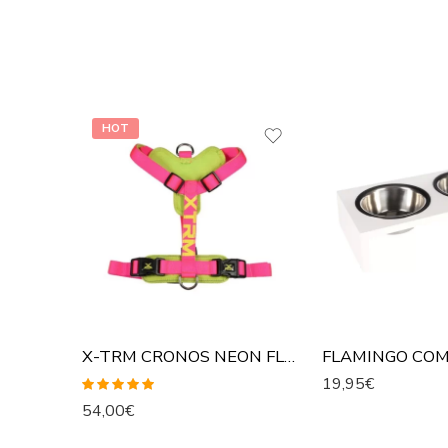
HOT
X-TRM CRONOS NEON FLASH ARNÉS FUCSIA PARA PERROS
19,95
€
Valorado con
54,00
€
5.00
de 5