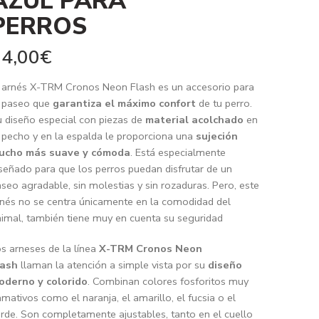
AZUL PARA
PERROS
4,00
€
 arnés X-TRM Cronos Neon Flash es un accesorio para
l paseo que
garantiza el máximo confort
de tu perro.
 diseño especial con piezas de
material acolchado
en
 pecho y en la espalda le proporciona una
sujeción
ucho más suave y cómoda
. Está especialmente
señado para que los perros puedan disfrutar de un
seo agradable, sin molestias y sin rozaduras. Pero, este
nés no se centra únicamente en la comodidad del
imal, también tiene muy en cuenta su seguridad
s arneses de la línea
X-TRM Cronos Neon
lash
llaman la atención a simple vista por su
diseño
oderno y colorido
. Combinan colores fosforitos muy
amativos como el naranja, el amarillo, el fucsia o el
rde. Son completamente ajustables, tanto en el cuello