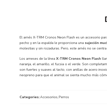
El arnés X-TRM Cronos Neon Flash es un accesorio par
pecho y en la espalda le proporciona una
sujeción mu
molestias y sin rozaduras. Pero, este arnés no se cent
Los arneses de la línea
X-TRM Cronos Neon Flash
lla
naranja, el amarillo, el fucsia o el verde. Son completa
son fuertes y suaves al tacto, con anillas de acero inox
neopreno para que el animal se sienta mucho más cóm
Categories:
Accesorios
,
Perros