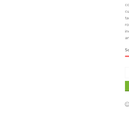
co
cu
ta
ro
in
a
S