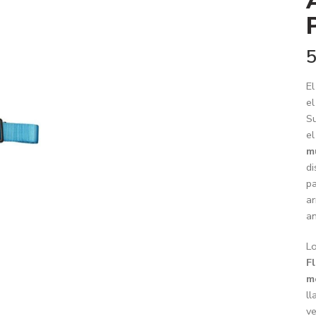
5
El
e
Su
el
m
di
pa
ar
an
Lo
F
m
ll
ve