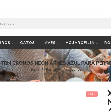
RROS
GATOS
AVES
ACUAROFILIA
RO
-TRM CRONOS NEÓN ARNÉS AZUL PARA PERR
Home
Perros
Accesorios
HOT