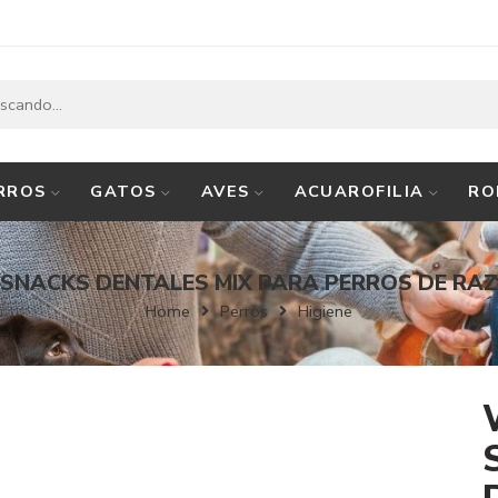
RROS
GATOS
AVES
ACUAROFILIA
RO
SNACKS DENTALES MIX PARA PERROS DE RA
Home
Perros
Higiene