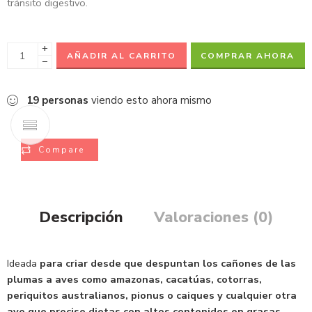
tránsito digestivo.
+
AÑADIR AL CARRITO
COMPRAR AHORA
−
19
personas
viendo esto ahora mismo
Compare
Descripción
Valoraciones (0)
Ideada
para criar desde que despuntan los cañones de las
plumas a aves como amazonas, cacatúas, cotorras,
periquitos australianos, pionus o caiques y cualquier otra
ave que precise dietas con altos contenidos en grasas
.