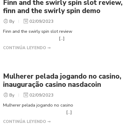
Finn and the swirly spin slot review,
finn and the swirly spin demo
By
02/09/2023
Finn and the swirly spin slot review
[…]
CONTINÚA LEYENDO ➞
Mulherer pelada jogando no casino,
inauguração casino nasdacoin
By
02/09/2023
Mulherer pelada jogando no casino
[…]
CONTINÚA LEYENDO ➞