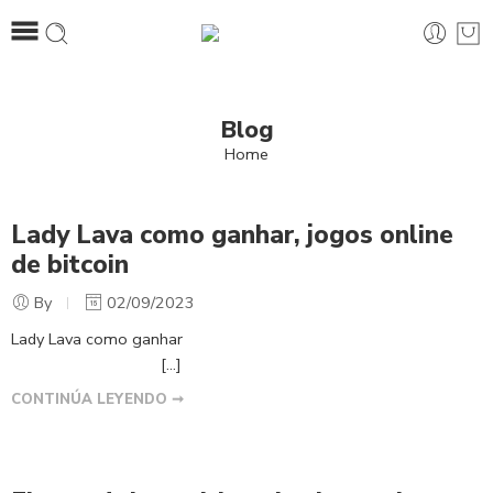
Blog
Home
Lady Lava como ganhar, jogos online
de bitcoin
By
02/09/2023
Lady Lava como ganhar
[…]
CONTINÚA LEYENDO ➞