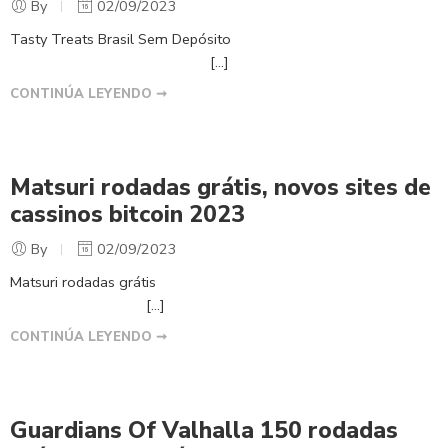
By
02/09/2023
Tasty Treats Brasil Sem Depósito
[…]
CONTINÚA LEYENDO ➞
Matsuri rodadas grátis, novos sites de
cassinos bitcoin 2023
By
02/09/2023
Matsuri rodadas grátis
[…]
CONTINÚA LEYENDO ➞
Guardians Of Valhalla 150 rodadas