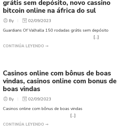
grátis sem depósito, novo cassino
bitcoin online na áfrica do sul
By
02/09/2023
Guardians Of Valhalla 150 rodadas grátis sem depósito
[…]
CONTINÚA LEYENDO ➞
Casinos online com bônus de boas
vindas, casinos online com bonus de
boas vindas
By
02/09/2023
Casinos online com bônus de boas vindas
[…]
CONTINÚA LEYENDO ➞