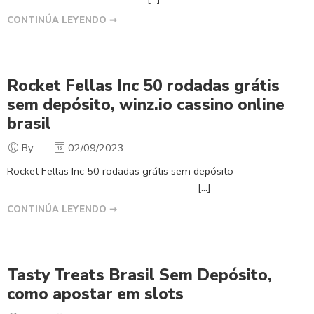
CONTINÚA LEYENDO ➞
Rocket Fellas Inc 50 rodadas grátis
sem depósito, winz.io cassino online
brasil
By
02/09/2023
Rocket Fellas Inc 50 rodadas grátis sem depósito
[…]
CONTINÚA LEYENDO ➞
Tasty Treats Brasil Sem Depósito,
como apostar em slots