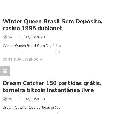
Winter Queen Brasil Sem Depósito,
casino 1995 dublanet
By
02/09/2023
Winter Queen Brasil Sem Depósito
[…]
CONTINÚA LEYENDO ➞
Dream Catcher 150 partidas grátis,
torneira bitcoin instantânea livre
By
02/09/2023
Dream Catcher 150 partidas grátis
[…]