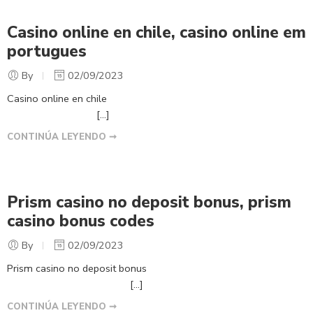
Casino online en chile, casino online em
portugues
By
02/09/2023
Casino online en chile
[…]
CONTINÚA LEYENDO ➞
Prism casino no deposit bonus, prism
casino bonus codes
By
02/09/2023
Prism casino no deposit bonus
[…]
CONTINÚA LEYENDO ➞